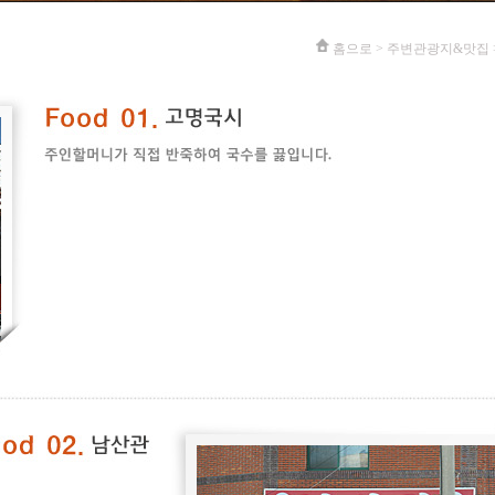
홈으로 > 주변관광지&맛집 